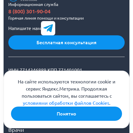
Информационная служба
н
8 (800) 301-90-04
з
Горячая линия помощи и консультации
Напишите нам
Бесплатная консультация
ИНН 7714346889 КПП 771401001
На сайте используются технологии cookie и
ООО «Первый шаг» (г. Пенза) улица Маршала
сервис Яндекс.Метрика. Продолжая
Крылова, 2А
пользоваться сайтом, вы соглашаетесь с
условиями обработки файлов Cookies
.
Наш e-mail:
penza@stranaprotivnarkotikov.ru
Понятно
О клинике
Врачи