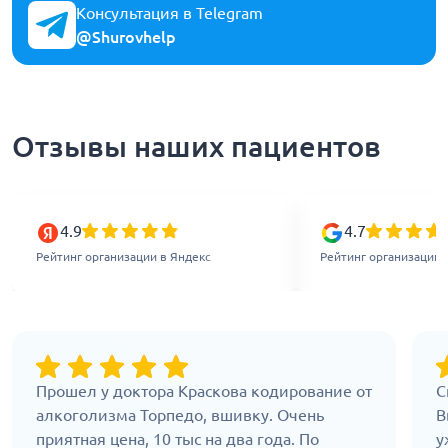
Консультация в Telegram
@Shurovhelp
Отзывы наших пациентов
4.9
4.7
Рейтинг организации в Яндекс
Рейтинг организации 
Прошел у доктора Краскова кодирование от
С
алкоголизма Торпедо, вшивку. Очень
В
приятная цена, 10 тыс на два года. По
у