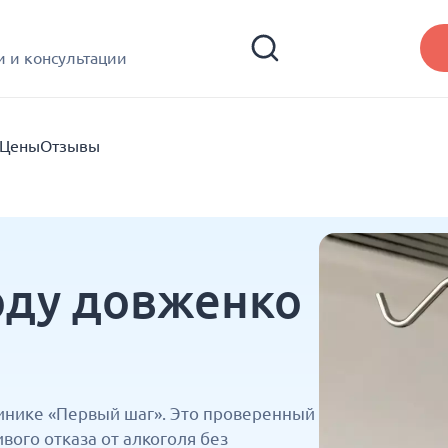
 и консультации
Цены
Отзывы
оду довженко
инике «Первый шаг». Это проверенный
ого отказа от алкоголя без