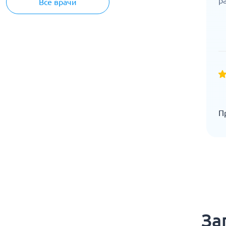
р
Все врачи
П
За