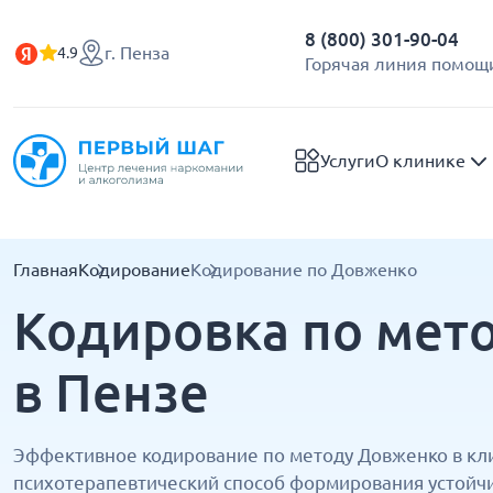
8 (800) 301-90-04
г. Пенза
4.9
Горячая линия помощи
Услуги
О клинике
Главная
Кодирование
Кодирование по Довженко
Кодировка по мет
в Пензе
Эффективное кодирование по методу Довженко в кл
психотерапевтический способ формирования устойчив