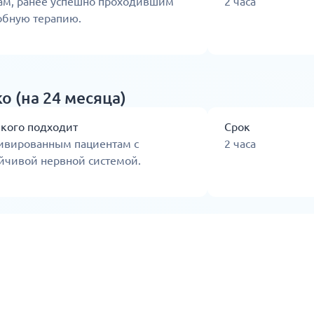
ам, ранее успешно проходившим
2 часа
обную терапию.
 (на 24 месяца)
 кого подходит
Срок
ивированным пациентам с
2 часа
йчивой нервной системой.