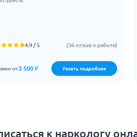
асстройств.
4.9 / 5
(36 отзыв о работе)
3 500 ₽
рием от:
Узнать подробнее
писаться к наркологу онл